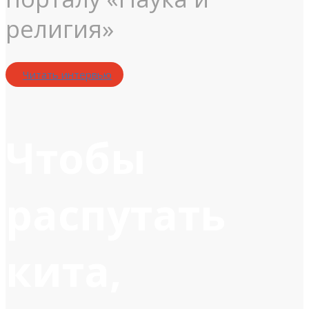
религия»
Читать интервью
Чтобы
распутать
кита,