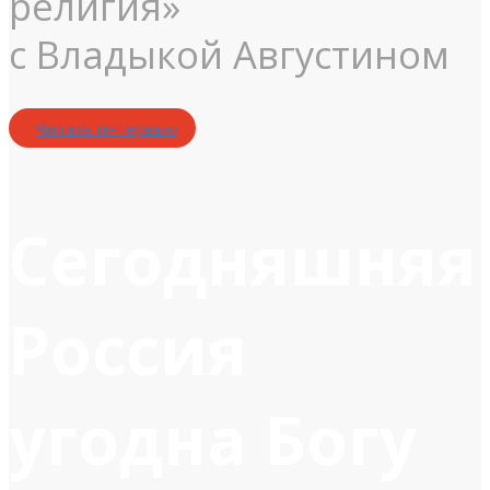
религия»
с Владыкой Августином
Читать интервью
Сегодняшняя
Россия
угодна Богу