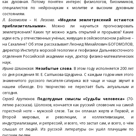
как духовная. Потому понятен интерес физиологов, биохимиков,
специалистов по нейронаукам к молитве и высоким духовным
состояниям.
Л. Богомолов – Н. Лескова
.
«Модели землетрясений остаются
приблизительными»
. Можно ли научиться прогнозировать
землетрясения? Каких тут можно ждать открытий и прорывов? Какие
идеи есть у отечественных учёных, живущих в сейсмоопасном районе –
на Сахалине? Об этом рассказывает Леонид Михайлович БОГОМОЛОВ,
директор Института морской геологии и геофизики Дальневосточного
отделения Российской академии наук, доктор физико-математических
наук.
Ирина Шлионская
.
Незабытые слова
. В этом году исполняется 200 лет
со дня рождения М. Е. Салтыкова-Щедрина. С каждым годом имя этого
знаменитого русского писателя-сатирика всё чаще и чаще звучит в
нашем обиходе. Его творчество не перестаёт быть актуальным и
сегодня.
Сергей Арутюнов
.
Подспудные смыслы «Судьбы человека»
(70-
летию рассказа). Шолохов, кончается как русский словесник на самой
горестной ноте – мужской слезе. Так он оплакал жертв и Первой, и
Второй мировых, и революции, и коллективизации, и
индустриализации, и репрессий, и всего, что застал сам, и всего, о чём
слышал от людей. Из русской литературы он ушёл плачущим по
русским людям.