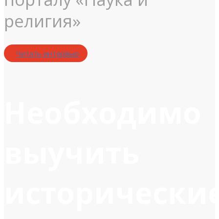
религия»
Читать интервью
Необходимо
выучить
исторически