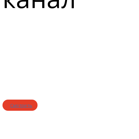
Еженедельные выпуски
популярных
видеоблогов: наука,
социум, религия
Смотреть