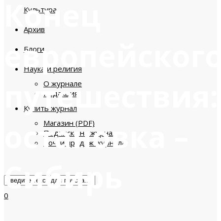
Конец
Культура
Архив
европейског
Блоги
Наука и религия
путешествия:
О журнале
Редакция
Купить журнал
остановка –
Магазин (PDF)
Подписка на журнал
Точки продаж журнала
Сибирь
0