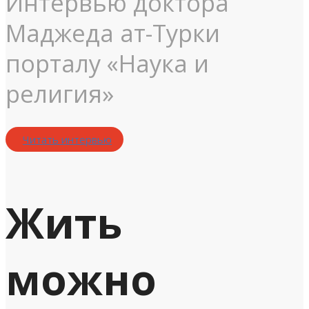
Интервью доктора
Маджеда ат-Турки
порталу «Наука и
религия»
Читать интервью
Жить
можно