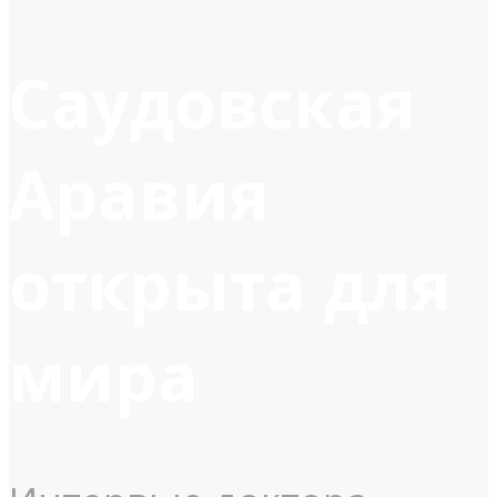
Саудовская
Аравия
открыта для
мира