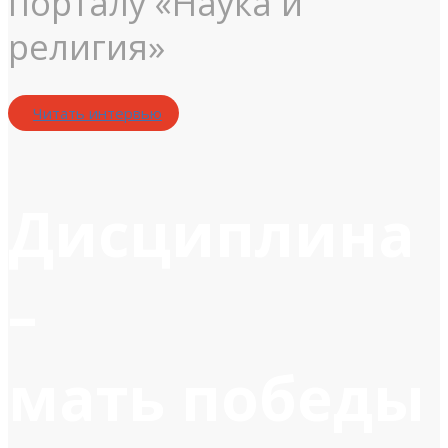
порталу «Наука и
религия»
Читать интервью
Дисциплина
–
мать победы