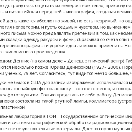
но дотронуться, ощутить их невероятное тепло, прикоснуться
я – и византийская перед ней – иконография, создавая вели
ей день кажется абсолютно живой, но есть незримый, но о
олетия неповторим, и пусть седьмым чувством, но вычленяе
ого письма можно предъявлять претензии в том, как несмел
и складки одежд, ракурсы и фоны, сбрасывая со счёта опыт
к стереоиконографии эти упрёки едва ли можно применить. Н
 от живописного произведения.
одом: Деннис (на самом деле – Денеш, этнический венгр) Га
аются несколько позже Юрием Денисюком (1927– 2006). Пор
 учёных, 79 лет. Согласитесь, тут видится нечто большее, 
науки не было: в США для записи изображения использовался
квозь тончайшую фотопластинку – соответственно, и гологр
ые» фотоэмульсии. Только представьте себе работу Денисюка
ановка состояла из такой ртутной лампы, коллиматора (устр
опластинкой.
ильная лаборатория в ГОИ – Государственном оптическом ин
ии и системы голографической обработки радиолокационных
лые светочувствительные материалы. Двести сорок научных 