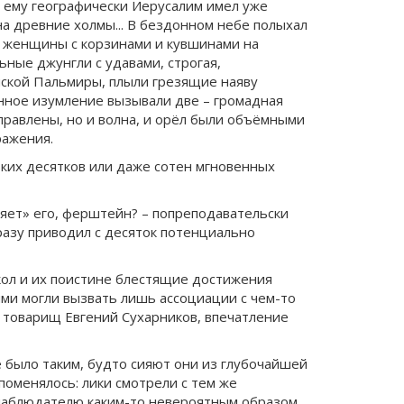
ий ему географически Иерусалим имел уже
а древние холмы... В бездонном небе полыхал
и женщины с корзинами и кувшинами на
ьные джунгли с удавами, строгая,
ийской Пальмиры, плыли грезящие наяву
енное изумление вызывали две – громадная
правлены, но и волна, и орёл были объёмными
ражения.
ких десятков или даже сотен мгновенных
ляет» его, ферштейн? – попреподавательски
разу приводил с десяток потенциально
школ и их поистине блестящие достижения
ми могли вызвать лишь ассоциации с чем-то
й товарищ Евгений Сухарников, впечатление
 было таким, будто сияют они из глубочайшей
 поменялось: лики смотрели с тем же
т наблюдателю каким-то невероятным образом