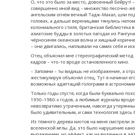
О, что это было за место, довоенный Бейрут! –
совершенно иной вид – множество песочно-жёл
ангельским огнём вечный Тадж-Махал, шли по
головах, а дальше вереницами тянулись непом
колониального стиля, британская библиотека 
азиатские будды в золотых пагодах из Рангуна
чёрносиняя океанская волна и хищный коричне
– они двигались, наплывали на самих себя и ис
Отец объяснил мне стереографический метод 
кадров – что-то вроде остановленного кино.
– Запомни – ты видишь не изображение, а отр
жестикулируя объяснял отец. Тут я начинал ег
возможных адаптаций голограмм в астрономи
Только годы спустя, когда были буквально по
1950–1980-х годов, а любимые журналы вроде 
невозвратимо утраченным, навсегда утерянным
было удивительным, и сама технология здесь 
Из тёмного дерева киотов на меня смотрели 
вселенской мглы. Да, это было нарушение кано
выражением, но эффект, как на виденных в де