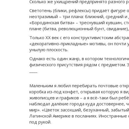
Сколько же ухищрений предпринято разного ро
Светотень (блики, рефлексы) придаёт фигуре
неотразимый – три плана: ближний, средний и
«Бородинская битва» – треснувший кувшин, ст
плане (битва, революционный бунт, свидание),
Только XX век с его конструктивистским абстр
«декоративно-прикладные» мотивы, он почти 
унылую плоскость.
Однако есть один жанр, в котором технологич
физического присутствия рядом с предметом. 
____
Маленьким я любил перебирать почтовые откры
коробка из-под конфет, открывая которую я в
живописцев и графиков – а я всё-таки был ре
наблюдал далёкие города куда достовернее, ч
мир». «Цветок засохший, безуханный, забытый 
Латинской Америке в посланиях. Иностранные 
под рукой.