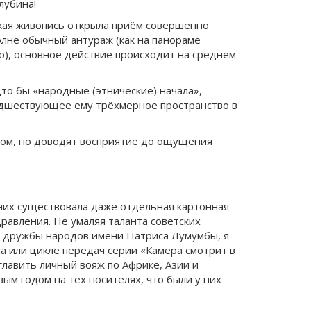
лубина!
ская живопись открыла приём совершенно
олне обычный антураж (как на панораме
о), основное действие происходит на среднем
дто бы «народные (этнические) начала»,
редшествующее ему трёхмерное пространство в
змом, но доводят восприятие до ощущения
 них существовала даже отдельная картонная
равления. Не умаляя таланта советских
та дружбы народов имени Патриса Лумумбы, я
а или цикле передач серии «Камера смотрит в
главить личный вояж по Африке, Азии и
ым годом на тех носителях, что были у них