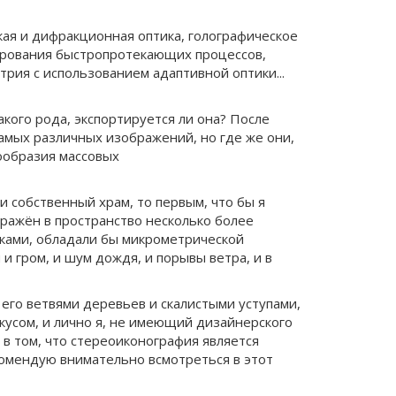
кая и дифракционная оптика, голографическое
ирования быстропротекающих процессов,
рия с использованием адаптивной оптики...
кого рода, экспортируется ли она? После
амых различных изображений, но где же они,
ообразия массовых
и собственный храм, то первым, что бы я
ражён в пространство несколько более
уками, обладали бы микрометрической
и гром, и шум дождя, и порывы ветра, и в
его ветвями деревьев и скалистыми уступами,
кусом, и лично я, не имеющий дизайнерского
 в том, что стереоиконография является
комендую внимательно всмотреться в этот