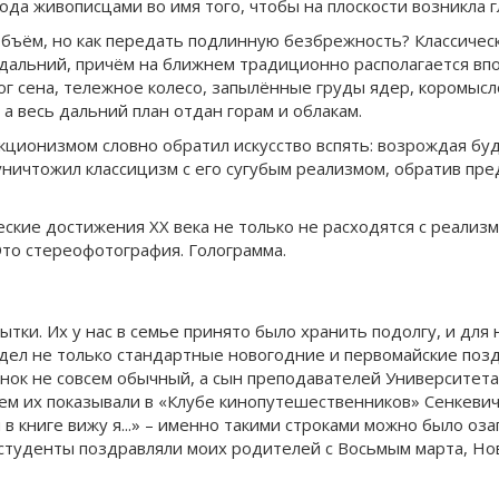
да живописцами во имя того, чтобы на плоскости возникла г
 объём, но как передать подлинную безбрежность? Классиче
 дальний, причём на ближнем традиционно располагается вп
ог сена, тележное колесо, запылённые груды ядер, коромысл
 а весь дальний план отдан горам и облакам.
акционизмом словно обратил искусство вспять: возрождая бу
уничтожил классицизм с его сугубым реализмом, обратив п
еские достижения XX века не только не расходятся с реали
Это стереофотография. Голограмма.
тки. Их у нас в семье принято было хранить подолгу, и для
идел не только стандартные новогодние и первомайские позд
бёнок не совсем обычный, а сын преподавателей Университе
ем их показывали в «Клубе кинопутешественников» Сенкевич
в книге вижу я...» – именно такими строками можно было оза
студенты поздравляли моих родителей с Восьмым марта, Нов