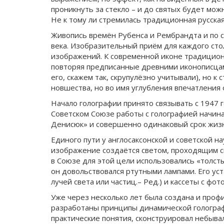
проникнуть за стекло – и до святых будет мож
Не к тому ли стремилась традиционная русска
Живопись времён Рубенса и Рембрандта и по с
века. Изобразительный приём для каждого ст
изображений. К современной иконе традиционн
повторяя предписанные древними иконописцам
его, скажем так, скрупулёзно учитывали), но 
новшества, но во имя углубления впечатления
Начало голографии принято связывать с 1947 г
Советском Союзе работы с голографией начин
Денисюк» и совершенно одинаковый срок жизни
Единого пути у англосаксонской и советской 
изображение создаётся светом, проходящим с
в Союзе для этой цели использовались «толст
он довольствовался ртутными лампами. Его уст
лучей света или частиц.– Ред.) и кассеты с фот
Уже через несколько лет была создана и проф
разработаны принципы динамической голограф
практические понятия, сконструировал небыва