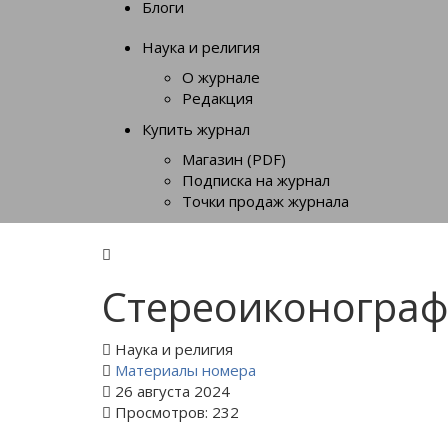
Блоги
Наука и религия
О журнале
Редакция
Купить журнал
Магазин (PDF)
Подписка на журнал
Точки продаж журнала
Стереоиконограф
Наука и религия
Материалы номера
26 августа 2024
Просмотров: 232