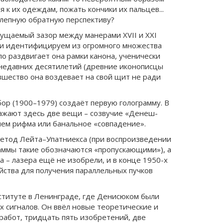
 к их одеждам, пожать кончики их пальцев...
колепную обратную перспективу?
щущаемый зазор между манерами XVII и XXI
м и идентифицируем из огромного множества
о раздвигает она рамки канона, ученически
 недавних десятилетий (древние иконописцы
овшество она воздевает на свой щит не ради
бор (1900–1979) создаёт первую голограмму. В
ажают здесь две вещи – созвучие «Денеш-
чем рифма или банальное «совпадение».
 метод Лейта–Упатниекса (при воспроизведении
аммы такие обозначаются «пропускающими»), а
 – лазера ещё не изобрели, и в конце 1950-х
ойства для получения параллельных пучков
ституте в Ленинграде, где Денисюком были
 сигналов. Он ввёл новые теоретические и
работ, тридцать пять изобретений, две