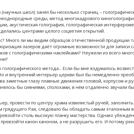
 (научных школ) занял бы несколько страниц – голографичес
 неоднородные среды, метод многокадрового киноголограф
и, акустическая голография, голографическая интерферомет
 сделались центрами целого соцветия открытий.
ас? Много ли мы видим образцов отечественной продукции та
тюризация лазеров даёт огромные возможности для записи с
ков с голографическими наклейками? Неужели из всего мног
они?
голографического метода... Если бы мне вздумалось возвест
 Но и внутренний интерьер церкви был бы немедленно преоб
ва заметные глазу плавные движения головой, корпусом и р
лнялось бы сияниями, сполохами, в нём отдалённо звучали бы 
ер, провести по центру храма извилистый ручей, заполнить 
м грядущего Рая, следовало бы обладать самым эталонным в
превзойти столь высокую планку мастерства. Однако убеждён
превзойти канон каноном, а не разрушить его. И потому ре