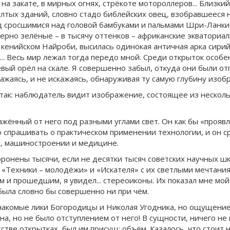
 на закате, в мирных огнях, стрёкоте мотороллеров... Близк
тых зданий, словно стадо библейских овец, взобравшееся н
д сросшимися над головой бамбуками и пальмами Шри-Ланк
ерно зелёные – в тысячу оттенков – африканские экваториал
в кенийском Найроби, высилась одинокая античная арка сир
... Весь мир лежал тогда передо мной. Среди открыток особ
вый орёл на скале. Я совершенно забыл, откуда они были от
кажаясь, и не искажаясь, обнаруживая ту самую глубину изоб
так: наблюдатель видит изображение, состоящее из несколь
ажённый от него под разными углами свет. Он как бы «прояв
о спрашивать о практическом применении технологии, и он с
и, машиностроении и медицине.
хоронены тысячи, если не десятки тысяч советских научных 
«Техники – молодёжи» и «Искателя» с их светлыми мечтания
 и прошедшим, я увидел... стереоиконы. Их показал мне мо
была словно бы совершенно ни при чём.
знакомые лики Богородицы и Николая Угодника, но ощущение
на, но не было отступлением от него! В сущности, ничего не
тстве открытках, был им присущ: объём. Казалось, что стои