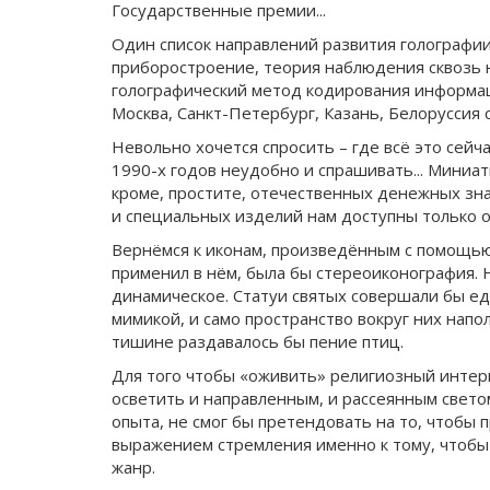
Государственные премии...
Один список направлений развития голографии
приборостроение, теория наблюдения сквозь
голографический метод кодирования информаци
Москва, Санкт-Петербург, Казань, Белоруссия
Невольно хочется спросить – где всё это сейч
1990-х годов неудобно и спрашивать... Миниа
кроме, простите, отечественных денежных зна
и специальных изделий нам доступны только 
Вернёмся к иконам, произведённым с помощью 
применил в нём, была бы стереоиконография.
динамическое. Статуи святых совершали бы ед
мимикой, и само пространство вокруг них напо
тишине раздавалось бы пение птиц.
Для того чтобы «оживить» религиозный интерь
осветить и направленным, и рассеянным свето
опыта, не смог бы претендовать на то, чтобы 
выражением стремления именно к тому, чтобы 
жанр.