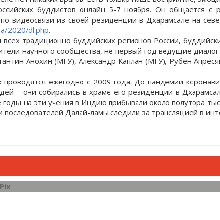
оссийских буддистов онлайн 5-7 ноября. Он общается с р
ы по видеосвязи из своей резиденции в Дхарамсале на сев
ama/2020/dl.php
.
 всех традиционно буддийских регионов России, буддийск
ители научного сообщества, не первый год ведущие диалог 
тантин Анохин (МГУ), Александр Каплан (МГУ), Рубен Апре
в проводятся ежегодно с 2009 года. До пандемии коронав
дей – они собирались в храме его резиденции в Дхарамсал
 годы на эти учения в Индию прибывали около полутора тыс
чи последователей Далай-ламы следили за трансляцией в инт
Pix