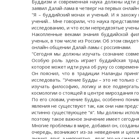
Буддизм и современная наука должны идти ру
заявил Далай-лама в четверг на первых онлайн
"Я – буддийский монах и ученый. И я захожу
учений… Мне говорили, что наука представляе
исследованию, и что если непредвзятые учены
Накопленные веками знания буддийской фил
ученых, в том числе из России. Об этом свиде
онлайн-общении Далай-ламы с россиянами.
"Сегодня мы должны изучать сознание совме
Особую роль здесь играет буддийская трад
которое может идти рука об руку со современн
Он пояснил, что в традиции Наланды принят
исследовать. "Учение Будды – это не только
изучать философию, логику и все подвергать
космологии о стоящей в центре мироздания гор
По его словам, учение Будды, особенно поним
явления не существуют так, как они нам предс
истинно существующее "я". Мы должны исполь
поэтому такое важное значение имеет сегодня
Многие проблемы в мире, добавил он, созданы 
очередь, возникают из-за неведения и цеплян
значит, друг, а неприятно – враг. Но на самом