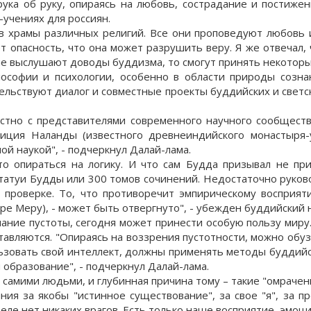
ка об руку, опираясь на любовь, сострадание и постижен
-учениях для россиян.
 в храмы различных религий. Все они проповедуют любовь 
т опасность, что она может разрушить веру. Я же отвечал, 
е выслушают доводы буддизма, то смогут принять некоторые 
ософии и психологии, особенно в области природы созна
тельствуют диалог и совместные проекты буддийских и светск
стно с представителями современного научного сообществ
иция Наланды (известного древнеиндийского монастыря-у
ой наукой", - подчеркнул Далай-лама.
о опираться на логику. И что сам Будда призывал не при
 статуи Будды или 300 томов сочинений. Недостаточно руко
 проверке. То, что противоречит эмпирическому восприят
е Меру), - может быть отвергнуто", - убежден буддийский 
ание пустоты, сегодня может принести особую пользу миру
тавляются. "Опираясь на воззрения пустотности, можно обу
зовать свой интеллект, должны применять методы буддийс
 образование", - подчеркнул Далай-лама.
самими людьми, и глубинная причина тому – такие "омрачения"
ия за якобы "истинное существование", за свое "я", за п
 деле нет никаких врагов. Есть только наше восприятие, эмоци