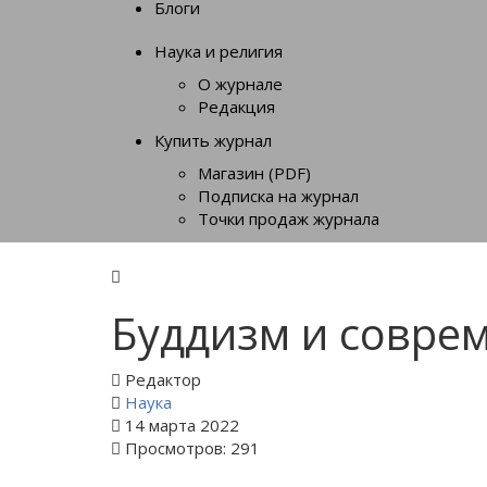
Блоги
Наука и религия
О журнале
Редакция
Купить журнал
Магазин (PDF)
Подписка на журнал
Точки продаж журнала
Буддизм и соврем
Редактор
Наука
14 марта 2022
Просмотров: 291