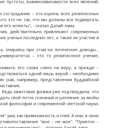
ие пустоты, взаимозависимости всех явлений,
и сострадание – это корень всех религиозных
что это не так, что мы должны все подвергать
его аспекты", - сказал Далай-лама.
ния, действительно привлекают современных
их ученых последних лет, а также их участие в
а, опираясь при этом на логические доводы…
ниверситета) – это то религиозное учение,
нимать его слова слепо на веру, а прежде –
водствоваться одной лишь верой – необходимо
ию (как, например, представления буддийской
наставник.
. Ведь квантовая физика уже подтвердила, что
здать свой поток сознания и цепляние за якобы
кой философии и современной светской науки,
 ума, как привязанность и гнев. А они, в свою
ротивопоставление "мое – не мое". "Приятно –
и и омрачения ума", - пояснил Далай-лама.