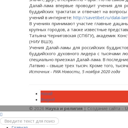
Далай-лама впервые проводит учения для р
буддийских трактатах и отвечает на вопрос
учений в интернете:
http://savetibet.ru/dalai-l
В учениях принимают участие главные дацаны
крупных городов, а также известные представ
Татьяна Черниговская (СПбГУ), академик Конс
(НИУ ВШЭ).
Учения Далай-ламы для российских буддисто
буддийского духовного лидера с тысячами лю
специально приезжал Далай-лама. В последние
Латвию – свыше трех тысяч. Кроме того, тыся
Источник - РИА Новости, 5 ноября 2020 года
Назад
Вперед
© 2026
Наука и религия
| Создание сайта –
U
Главная