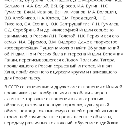
Бальмонт, А.А. Белый, В.Я. Брюсов, И.А. Бунин, Н.С.
Гумилёв, Вяч.И. Иванов, Вс.Ник. Иванов, М.А. Волошин,
В.В. Хлебников, Н.А. Клюев, С.М. Городецкий, Н.С.
Тихонов, С.А. Есенин, Ю.К. Балтрушайтис, Л.Н. Гумилёв,
С.Д. Серебряный и др. Философией Индии серьёзно
занимались в России Л.Н. Толстой, Н.К. Рерих и вся его
семья, И.А. Ефремов, В.М. Сидоров. Даже в творчестве
«всеевропейца» Пушкина можно найти 26 упоминаний
об Индии. Но и Россия была интересна Индии. Вспомним
Ганди, переписывавшегося с Львом Толстым, Тагора,
проявлявшего к России серьёзный интерес, Иннаят
Хана, приближённого к царским кругам и написавшего
для России пьесу.
В СССР союзнические и дружеские отношения с Индией
проявлялись разнообразными способами – через
активные торговые отношения в самых разных
областях, включая военную торговлю, культурный
обмен, помощь, оказываемую нашей страной, активно
строившей самые разные промышленные объекты,
передачу различных технологий, обучение индийских