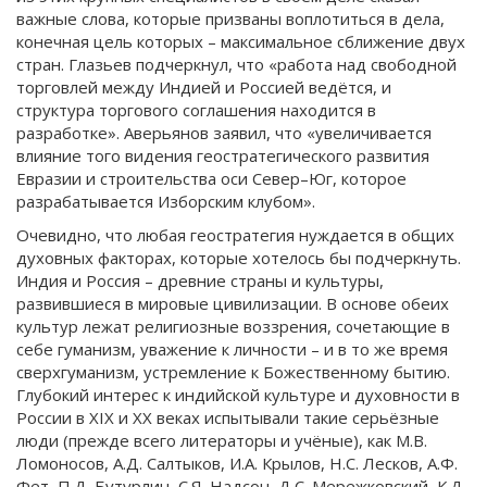
важные слова, которые призваны воплотиться в дела,
конечная цель которых – максимальное сближение двух
стран. Глазьев подчеркнул, что «работа над свободной
торговлей между Индией и Россией ведётся, и
структура торгового соглашения находится в
разработке». Аверьянов заявил, что «увеличивается
влияние того видения геостратегического развития
Евразии и строительства оси Север–Юг, которое
разрабатывается Изборским клубом».
Очевидно, что любая геостратегия нуждается в общих
духовных факторах, которые хотелось бы подчеркнуть.
Индия и Россия – древние страны и культуры,
развившиеся в мировые цивилизации. В основе обеих
культур лежат религиозные воззрения, сочетающие в
себе гуманизм, уважение к личности – и в то же время
сверхгуманизм, устремление к Божественному бытию.
Глубокий интерес к индийской культуре и духовности в
России в XIX и XX веках испытывали такие серьёзные
люди (прежде всего литераторы и учёные), как М.В.
Ломоносов, А.Д. Салтыков, И.А. Крылов, Н.С. Лесков, А.Ф.
Фет, П.Д. Бутурлин, С.Я. Надсон, Д.С. Мережковский, К.Д.