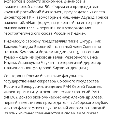
экспертов в области экономики, финансов и
гуманитарной сферы. Вёл Форум его председатель,
крупный российский бизнесмен, председатель Совета
директоров ГК «Газомоторные машины» Эдуард Греков,
заявивший: «Наш форум, нацеленный на интеграцию
рынков капитала, – первый шаг к утверждению
геостратегического союза России и Индии».
Индийскую сторону представляли такие фигуры, как
Камлеш Чандра Варшней – штатный член Совета по
ценным бумагам и биржам Индии (SEBI), Эн Сентил
Кумар – один из руководителей Резервного банка
Индии, Ашишкумар Чаухан – генеральный директор
Национальной фондовой биржи Индии (NSE).
Со стороны России были такие фигуры, как
государственный секретарь Союзного государства
России и Белоруссии, академик РАН Сергей Глазьев,
директор Института экономических стратегий РАН
(ИНЭС), доктор экономических наук Александр Агеев,
первый заместитель председателя «Изборского клуба»,
доктор философских наук Виталий Аверьянов. Каждый
из этих крупных специалистов в своём деле сказал