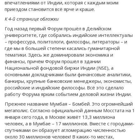
впечатлениями от Индии, которая с каждым моим
приездом становится всё ярче и краше.
К 4-й странице обложки
Год назад первый Форум прошёл в Делийском
университете, где собрались индийские интеллектуалы
– профессура, политологи, философы, литераторы – и
где мы в большей степени касались гуманитарной
тематики. Здесь же доминировали экономика и
финансы, причём Форум прошёл в здании
Национальной фондовой биржи Индии (NSE), а
основными докладчиками были финансовые аналитики,
банкиры, крупные банковские менеджеры, экономисты,
российские и индийские философы. Всё это сделало
работу Форума ярким событием деловой жизни Индии.
Прежнее название Мумбая – Бомбей. Это огромнейший
мегаполис. Согласно официальной данным Мосстата на 1
января сего года, в Москве живёт 13,3 миллиона
человек, а в Мумбае – 17 миллионов. Вместе с городами-
спутниками он образует агломерацию численностью
около 30 миллионов человек! В каких-то местах,