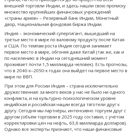
внешней торговли Индии, и здесь нашли свою прописку
множество крупнейших финансовых учреждений
«страны ариев» – Резервный банк Индии, Монетный
двор, Национальная фондовая биржа Индии.
Индия – экономический супергигант, вышедший на
третье место в мире по валовому продукту после Китая
и США. По темпам роста Индия сегодня занимает
первое место в мире, обгоняя даже Китай (так же, как и
по населению: в Индии на сегодняшний момент
проживает почти 1,5 миллиарда человек). Есть прогнозы,
что в 2040‑х–2050‑х годах она выйдет на первое место в
мире по ВВП.
При этом для России Индия – страна исключительно
дружественная: за много веков у нас не было ни одного
конфликта, и на культурно-психологическом уровне
индийская и российская нации всегда тяготели друг к
другу. Сегодня мы партнёры, интенсивно торгуем друг с
другом (объём торговли в 2025 году составил, с учётом
корректировки цен на нефть, 63,6 миллиарда долларов).
Однако все эксперты признают, что наши финансовые