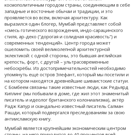
космополитичным городом страны, соединяющим в себе
западные и восточные обычаи и традиции, и это
проявляется во всём, включая архитектуру. Как
выразился один блогер, Мумбай представляет собой
«смесь готического возрождения, индо-сарацинского
стиля, ар-деко (“дорогая и солидная красивость”) и
современных тенденций». Центр города может
ошеломить своей великолепной архитектурной
эклектикой: с одной стороны, это бывшая английская
крепость, форт, с другой – ультрасовременные
небоскрёбы. Из достопримечательностей необходимо
упомянуть ещё остров Элефант, который мы посетили и
на котором находятся древнейшие шиваистские статуи.
С Бомбеем связаны такие известные люди, как Редьярд
Киплинг (мы побывали в доме, где жил этот знаменитый
писатель и идеолог британского колониализма), актёр
Радж Капур и скандально известный писатель Салман
Рашди, который подвергался преследованиям за свою
антиисламскую книгу.
Мумбай является крупнейшим экономическим центром
страны, на него приходится до 40 процентов всей