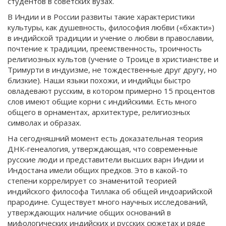
студентов в советских вузах.
В Индии и в России развиты такие характеристики
культуры, как душевность, философия любви («бхакти»)
в индийской традиции и учение о любви в православии,
почтение к традиции, преемственность, троичность
религиозных культов (учение о Троице в христианстве и
Тримурти в индуизме, не тождественные друг другу, но
близкие). Наши языки похожи, и индийцы быстро
овладевают русским, в котором примерно 15 процентов
слов имеют общие корни с индийскими. Есть много
общего в орнаментах, архитектуре, религиозных
символах и образах.
На сегодняшний момент есть доказательная теория
ДНК-генеалогия, утверждающая, что современные
русские люди и представители высших варн Индии и
Индостана имели общих предков. Это в какой-то
степени коррелирует со знаменитой теорией
индийского философа Тиллака об общей индоарийской
прародине. Существует много научных исследований,
утверждающих наличие общих оснований в
мифологических индийских и русских сюжетах и ряде