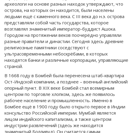
археологи на основе разных находок утверждают, что
острова, на которых он находится, были населены
людьми ещё с каменного века. С III века до н.э. острова
представляли собой часть государства, которое
возглавлял знаменитый император-буддист Ашока.
Городом на протяжении веков поочерёдно управляли
разные правители и династии. Сегодня здесь древние
религиозные памятники соседствуют с
ультрасовременными небоскрёбами, в которых
находятся банки и различные корпорации, управляющие
страной.
В 1668 году в Бомбей была перенесена штаб-квартира
Ост-Индской компании, а позднее – военный английский
опорный пункт. В XIX веке Бомбей стал всемирным
центром по торговле хлопком, здесь же появилось
рабочее население и промышленность. Именно в
Бомбее ещё в 1900 году было открыто первое в Индии
консульство Российской империи. Мумбай является
лицом индийского капитализма, а также центром
индустрии развлечений (здесь же находится
знаменитый Болливуд). Он считается самым