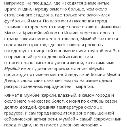
например, на площади, где находятся знаменитые
Врата Индии, народу заметно больше, чем около
стотысячного стадиона, где только что закончился
футбольный матч. По плотности населения город
занимает второе место в мире после столицы Филиппин
Манилы. Крупнейший порт в Индии, через которых в
страну заходит множество товаров, Мумбай считается
городом контрастов, где вызывающая роскошь
соседствует с нищетой и знаменитыми трущобами. Это
современный центр деловой активности и
относительно высокого уровня жизни, хотя само имя
Мумбай
имеет древнее происхождение: «Мумб»
происходит от имени местной индусской богини Мумба
Деви, а слово «аи» означает «мать» на языке одной
распространённых народностей – маратхи.
Климат в Мумбае жаркий, влажный, в самом городе и
около него множество болот, с июня по октябрь сезон
долгих дождей, средняя температура около 30
градусов, и сам город находится в зоне повышенной
сейсмической активности. Мумбай – самый современный
город Индии, но он имеет древнюю историю –